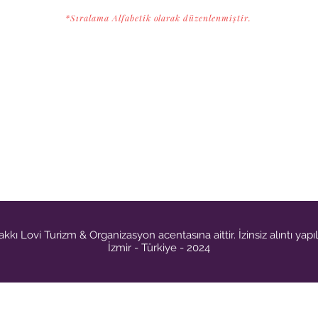
*Sıralama Alfabetik olarak düzenlenmiştir.
kkı Lovi Turizm & Organizasyon acentasına aittir. İzinsiz alıntı yap
İzmir - Türkiye - 2024